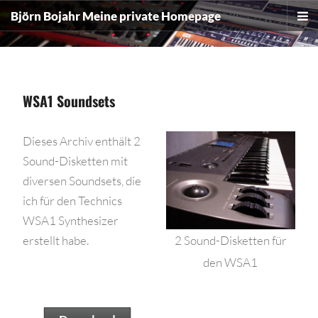
The point Back To Top stack will scroll to
Björn Bojahr
Meine private Homepage
WSA1 Soundsets
Dieses Archiv enthält 2
Sound-Disketten mit
diversen Soundsets, die
ich für den Technics
WSA1 Synthesizer
erstellt habe.
2 Sound-Disketten für
den WSA1